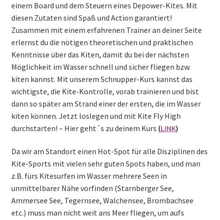
einem Board und dem Steuern eines Depower-Kites. Mit
diesen Zutaten sind Spaß und Action garantiert!
Zusammen mit einem erfahrenen Trainer an deiner Seite
erlernst du die nötigen theoretischen und praktischen
Kenntnisse über das Kiten, damit du bei der nächsten
Möglichkeit im Wasser schnell und sicher fliegen bzw.
kiten kannst. Mit unserem Schnupper-Kurs kannst das
wichtigste, die Kite-Kontrolle, vorab trainieren und bist
dann so später am Strand einer der ersten, die im Wasser
kiten können. Jetzt loslegen und mit Kite Fly High
durchstarten! – Hier geht´s zu deinem Kurs
(
LINK
)
Da wir am Standort einen Hot-Spot für alle Disziplinen des
Kite-Sports mit vielen sehr guten Spots haben, und man
z.B. fürs Kitesurfen im Wasser mehrere Seen in
unmittelbarer Nähe vorfinden (Starnberger See,
Ammersee See, Tegernsee, Walchensee, Brombachsee
etc.) muss man nicht weit ans Meer fliegen, um aufs