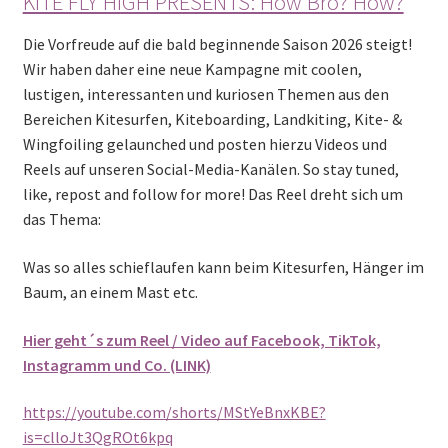
KITE FLY HIGH PRESENTS: How Bro? How?
Die Vorfreude auf die bald beginnende Saison 2026 steigt!
Wir haben daher eine neue Kampagne mit coolen,
lustigen, interessanten und kuriosen Themen aus den
Bereichen Kitesurfen, Kiteboarding, Landkiting, Kite- &
Wingfoiling gelaunched und posten hierzu Videos und
Reels auf unseren Social-Media-Kanälen. So stay tuned,
like, repost and follow for more! Das Reel dreht sich um
das Thema:
Was so alles schieflaufen kann beim Kitesurfen, Hänger im
Baum, an einem Mast etc.
Hier geht´s zum Reel / Video auf Facebook, TikTok,
Instagramm und Co. (LINK)
https://youtube.com/shorts/MStYeBnxKBE?
is=clloJt3QgROt6kpq