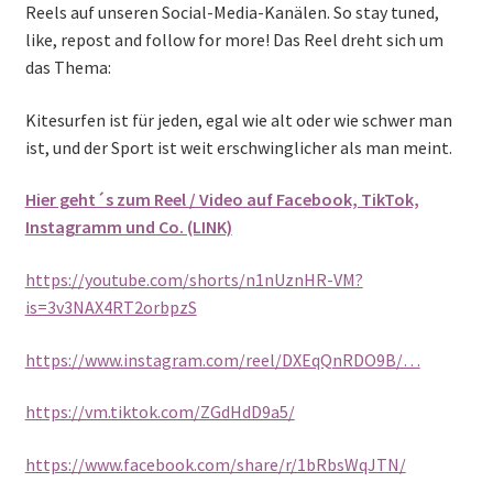
Reels auf unseren Social-Media-Kanälen. So stay tuned,
like, repost and follow for more! Das Reel dreht sich um
das Thema:
Kitesurfen ist für jeden, egal wie alt oder wie schwer man
ist, und der Sport ist weit erschwinglicher als man meint.
Hier geht´s zum Reel / Video auf Facebook, TikTok,
Instagramm und Co. (LINK)
https://youtube.com/shorts/n1nUznHR-VM?
is=3v3NAX4RT2orbpzS
https://www.instagram.com/reel/DXEqQnRDO9B/…
https://vm.tiktok.com/ZGdHdD9a5/
https://www.facebook.com/share/r/1bRbsWqJTN/