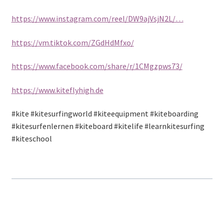
https://www.instagram.com/reel/DW9ajVsjN2L/…
https://vm.tiktok.com/ZGdHdMfxo/
https://www.facebook.com/share/r/1CMgzpws73/
https://www.kiteflyhigh.de
#kite #kitesurfingworld #kiteequipment #kiteboarding
#kitesurfenlernen #kiteboard #kitelife #learnkitesurfing
#kiteschool