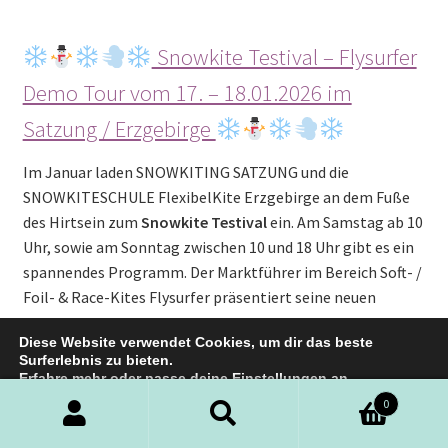
Snowkite Testival – Flysurfer
Demo Tour vom 17. – 18.01.2026 im
Satzung / Erzgebirge
Im Januar laden SNOWKITING SATZUNG und die
SNOWKITESCHULE FlexibelKite Erzgebirge an dem Fuße
des Hirtsein zum
Snowkite Testival
ein. Am Samstag ab 10
Uhr, sowie am Sonntag zwischen 10 und 18 Uhr gibt es ein
spannendes Programm. Der Marktführer im Bereich Soft- /
Foil- & Race-Kites Flysurfer präsentiert seine neuen
Modelle und ihr könnt vor Ort nach Belieben Testen.
Diese Website verwendet Cookies, um dir das beste
Geplant ist ein Funcontest, sowie eine Afterkiteparty.
Surferlebnis zu bieten.
Getestet werden können die neuesten Kites, Wings +
Erfahre mehr oder passe deine
Einstellungen
an.
Boards.
0
Zustimmen
Suche
Suche
Satzung (Marienberg) ist einer der besten und größten