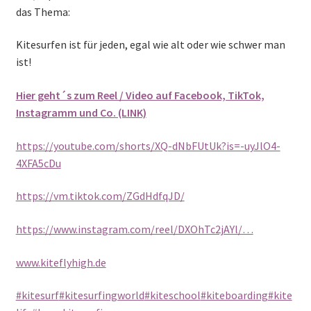
das Thema:
Kitesurfen ist für jeden, egal wie alt oder wie schwer man
ist!
Hier geht´s zum Reel / Video auf Facebook, TikTok,
Instagramm und Co. (LINK)
https://youtube.com/shorts/XQ-dNbFUtUk?is=-uyJlO4-
4XFA5cDu
https://vm.tiktok.com/ZGdHdfqJD/
https://www.instagram.com/reel/DXOhTc2jAYl/…
www.kiteflyhigh.de
#kitesurf
#kitesurfingworld
#kiteschool
#kiteboarding
#kite